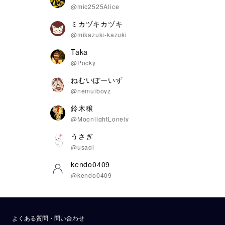
@mic2525Alice
ミカヅキカヅキ
@mikazuki-kazuki
Taka
@Pocky
ねむいぼーいず
@nemuiboyz
鈴木穣
@MoonlightLoneiy
うさぎ
@usagi
kendo0409
@kendo0409
よくある質問・問い合わせ