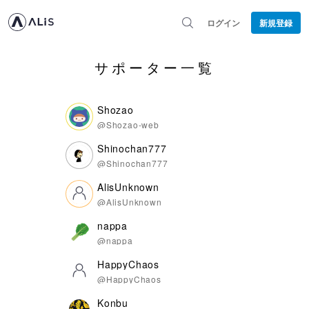
ログイン
新規登録
サポーター一覧
Shozao
@Shozao-web
Shinochan777
@Shinochan777
AlisUnknown
@AlisUnknown
nappa
@nappa
HappyChaos
@HappyChaos
Konbu