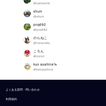
@yamamiki
shum
@shum
png692
@png692
のらねこ
@noraneko
ころん
@coron
kyo asahina🦄
@kyoasahina
よくある質問・問い合わせ
利用規約