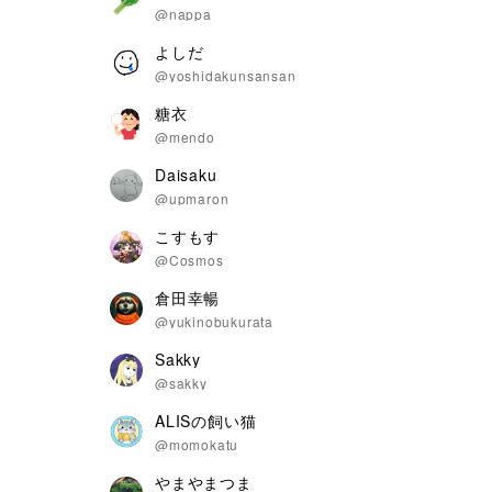
@nappa
よしだ
@yoshidakunsansan
糖衣
@mendo
Daisaku
@upmaron
こすもす
@Cosmos
倉田幸暢
@yukinobukurata
Sakky
@sakky
ALISの飼い猫
@momokatu
やまやまつま