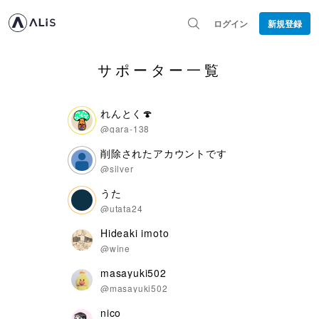
ログイン
新規登録
サポーター一覧
れんとく🍄
@gara-138
削除されたアカウントです
@silver
うた
@utata24
Hideaki imoto
@wine
masayuki502
@masayuki502
nico