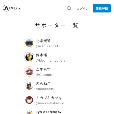
ログイン
新規登録
サポーター一覧
北条光道
@warukan5940
鈴木穣
@MoonlightLoneiy
こすもす
@Cosmos
のらねこ
@noraneko
ミカヅキカヅキ
@mikazuki-kazuki
kyo asahina🦄