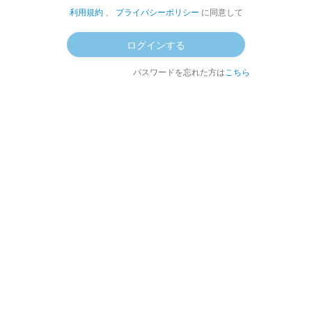
利用規約
、
プライバシーポリシー
に同意して
教育・子育て
ログインする
98業 ALISはやっぱりALISのままでいいな
という話
パスワードを忘れた方は
こちら
nappa
1.22k
ALIS
3.26k
2022/10/03
ALIS
教育・子育て
98業 ALISはやっぱりALISのままでいいな
という話