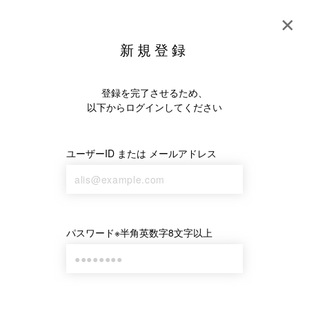
✕
ログイン
新規登録
新規登録
オススメ
クリプト
グルメ
ゲーム
ビジ
登録を完了させるため、
NFTもらえる一覧
🎖NFTオーナー
以下からログインしてください
ユーザーID または メールアドレス
投げ銭によるオススメ
パスワード※半角英数字8文字以上