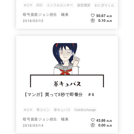
4コマ
ICO
インフルエンサー
仮想通貨
おにぎりくん
暗号資産ジョシ校生 蟻巣
50.67
ALIS
0.10
2018/05/15
ALIS
【マンガ】買って5秒で即養分 ＃6
4コマ
草コイン
草キュバス
CoinExchange
おにぎりくん
暗号資産ジョシ校生 蟻巣
43.86
ALIS
0.00
2018/05/14
ALIS