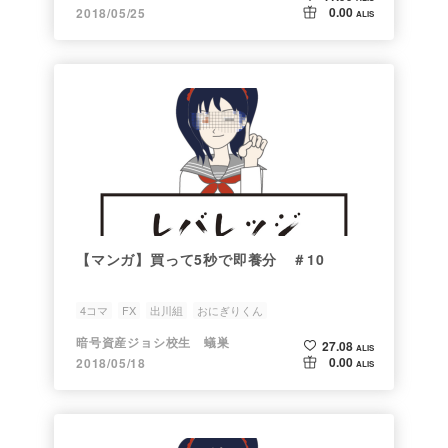
0.00
2018/05/25
ALIS
【マンガ】買って5秒で即養分 ＃10
4コマ
FX
出川組
おにぎりくん
暗号資産ジョシ校生 蟻巣
27.08
ALIS
0.00
2018/05/18
ALIS