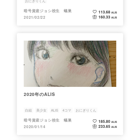
おにぎりくん
暗号資産ジョシ校生 蟻巣
113.68
ALIS
160.33
2021/02/22
ALIS
2020年のALIS
白組
美少女
ALIS
4コマ
おにぎりくん
暗号資産ジョシ校生 蟻巣
185.80
ALIS
233.65
2020/01/14
ALIS