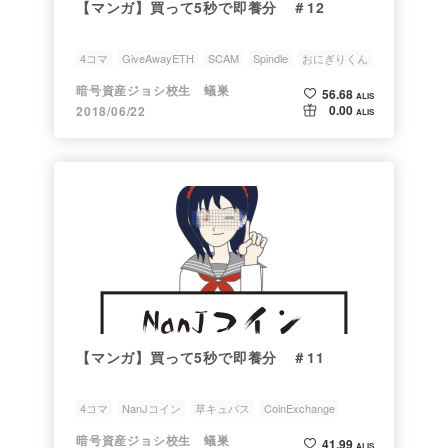
【マンガ】買って5秒で即養分 ＃12
4コマ
GiveAwayETH
SCAM
Spindle
おにぎりくん
暗号資産ジョシ校生 蟻巣
56.68
ALIS
0.00
2018/06/22
ALIS
【マンガ】買って5秒で即養分 ＃11
4コマ
NanJコイン
草キュバス
CoinExchange
おにぎりくん
暗号資産ジョシ校生 蟻巣
41.99
ALIS