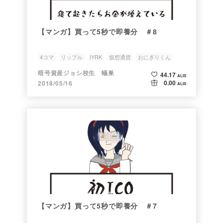
【マンガ】買って5秒で即養分 ＃8
4コマ
リップル
IYRK
仮想通貨
おにぎりくん
暗号資産ジョシ校生 蟻巣
44.17
ALIS
0.00
2018/05/16
ALIS
【マンガ】買って5秒で即養分 ＃7