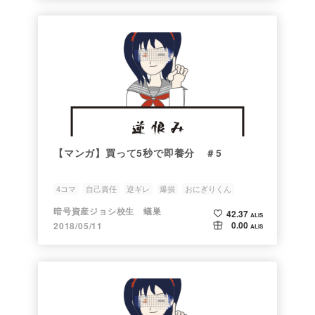
【マンガ】買って5秒で即養分 ＃5
4コマ
自己責任
逆ギレ
爆損
おにぎりくん
暗号資産ジョシ校生 蟻巣
42.37
ALIS
0.00
2018/05/11
ALIS