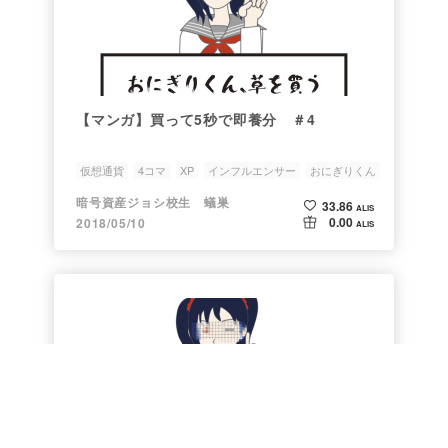
【マンガ】買って5秒で即養分 ＃4
仮想通貨
4コマ
XP
インフルエンサー
おにぎりくん
暗号資産ジョシ校生 蟻巣
33.86
ALIS
0.00
2018/05/10
ALIS