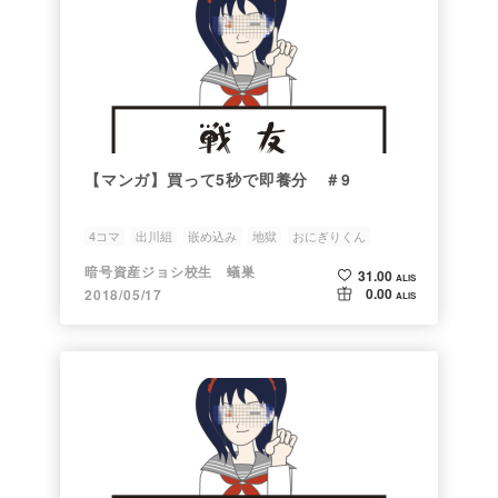
【マンガ】買って5秒で即養分 ＃9
4コマ
出川組
嵌め込み
地獄
おにぎりくん
暗号資産ジョシ校生 蟻巣
31.00
ALIS
0.00
2018/05/17
ALIS