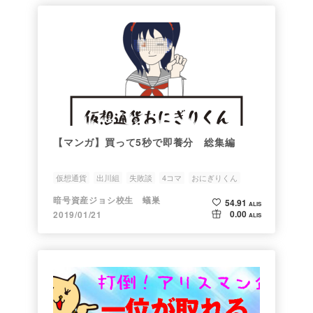
【マンガ】買って5秒で即養分 総集編
仮想通貨
出川組
失敗談
4コマ
おにぎりくん
暗号資産ジョシ校生 蟻巣
54.91
ALIS
0.00
2019/01/21
ALIS