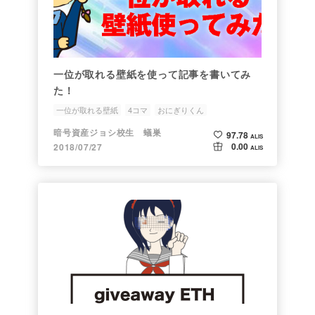
一位が取れる壁紙を使って記事を書いてみ
た！
一位が取れる壁紙
4コマ
おにぎりくん
ALIS過去記事マイナー
暗号資産ジョシ校生 蟻巣
97.78
ALIS
0.00
2018/07/27
ALIS