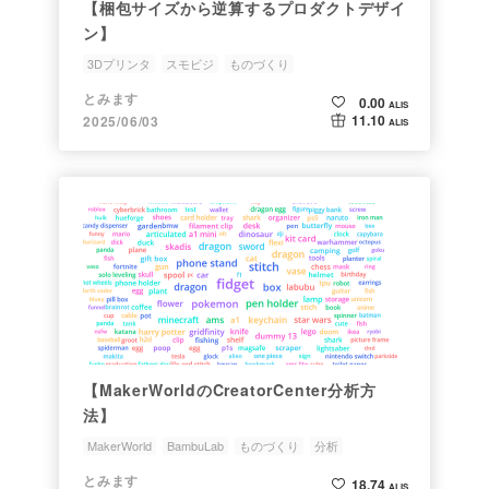
【梱包サイズから逆算するプロダクトデザイ
ン】
3Dプリンタ
スモビジ
ものづくり
とみます
0.00
ALIS
11.10
2025/06/03
ALIS
【MakerWorldのCreatorCenter分析方
法】
MakerWorld
BambuLab
ものづくり
分析
とみます
18.74
ALIS