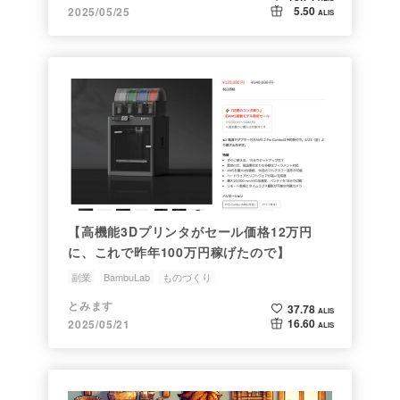
5.50
2025/05/25
ALIS
【高機能3Dプリンタがセール価格12万円
に、これで昨年100万円稼げたので】
副業
BambuLab
ものづくり
とみます
37.78
ALIS
16.60
2025/05/21
ALIS