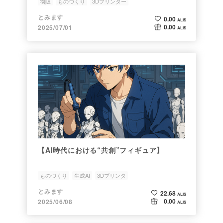
物販
ものづくり
3Dプリンター
とみます
0.00
ALIS
0.00
2025/07/01
ALIS
【AI時代における“共創”フィギュア】
ものづくり
生成AI
3Dプリンタ
とみます
22.68
ALIS
0.00
2025/06/08
ALIS