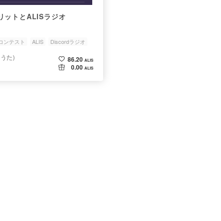
ットとALISラジオ
Aコンテスト
ALIS
Discordラジオ
ーうた)
86.20
ALIS
0.00
ALIS