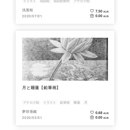
イラスト
似顔絵
似顔絵制作
アナログ絵
どうぶつの森
浅葱蛙
7.50
ALIS
0.00
2020/07/01
ALIS
月と睡蓮【鉛筆画】
アナログ絵
イラスト
鉛筆画
睡蓮
月
夢咲香織
0.68
ALIS
0.00
2020/03/31
ALIS