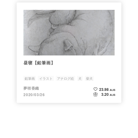
昼寝【鉛筆画】
鉛筆画
イラスト
アナログ絵
犬
柴犬
夢咲香織
23.98
ALIS
3.20
2020/03/26
ALIS