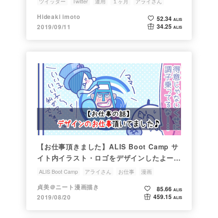
ツイッター
Twitter
運用
１ヶ月
アライさん
Hideaki imoto
52.34
ALIS
34.25
2019/09/11
ALIS
【お仕事頂きました】ALIS Boot Camp サ
イト内イラスト・ロゴをデザインしたよー！
の話
ALIS Boot Camp
アライさん
お仕事
漫画
貞美＠ニート漫画描き
85.66
ALIS
459.15
2019/08/20
ALIS