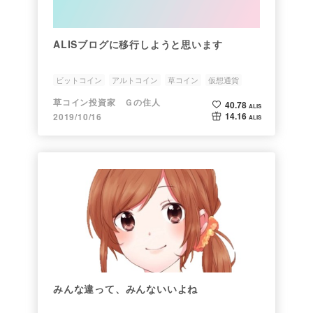
ALISブログに移行しようと思います
ビットコイン
アルトコイン
草コイン
仮想通貨
暗号資産
草コイン投資家 Ｇの住人
40.78
ALIS
14.16
2019/10/16
ALIS
みんな違って、みんないいよね