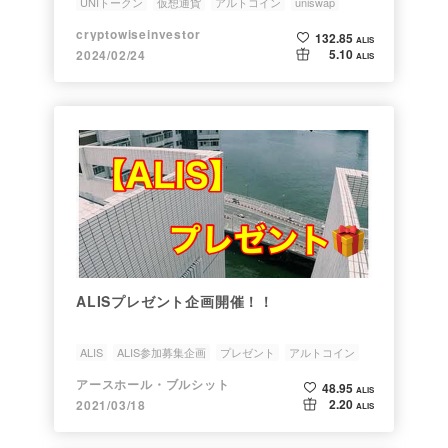
UNIトークン
仮想通貨
アルトコイン
uniswap
暗号資産
cryptowiseinvestor
132.85
ALIS
5.10
2024/02/24
ALIS
ALISプレゼント企画開催！！
ALIS
ALIS参加募集企画
プレゼント
アルトコイン
アースホール・ブルシット
48.95
ALIS
2.20
2021/03/18
ALIS