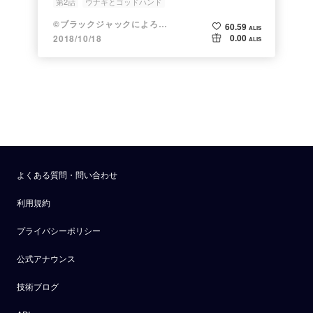
第2話
ウナギとゴッドハンド
ブラックジャックによろしく
佐藤秀峰
©ブラックジャックによろしく 佐藤秀峰
60.59
ALIS
0.00
2018/10/18
ALIS
よくある質問・問い合わせ
利用規約
プライバシーポリシー
公式アナウンス
技術ブログ