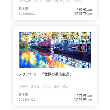
ゲーム機
テレビ
接続
コレクション
ギネス
鈴木穣
60.02
ALIS
27.70
2024/08/23
ALIS
テクノロジー「世界の最高級品」
世界一
最高級
ギネス
最大
最古
鈴木穣
75.85
ALIS
21.60
2024/01/23
ALIS