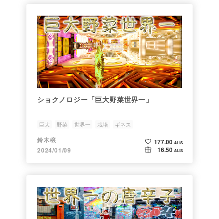
ショクノロジー「巨大野菜世界一」
巨大
野菜
世界一
栽培
ギネス
鈴木穣
177.00
ALIS
16.50
2024/01/09
ALIS