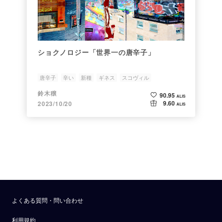
ショクノロジー「世界一の唐辛子」
唐辛子
辛い
新種
ギネス
スコヴィル
鈴木穣
90.95
ALIS
9.60
2023/10/20
ALIS
よくある質問・問い合わせ
利用規約