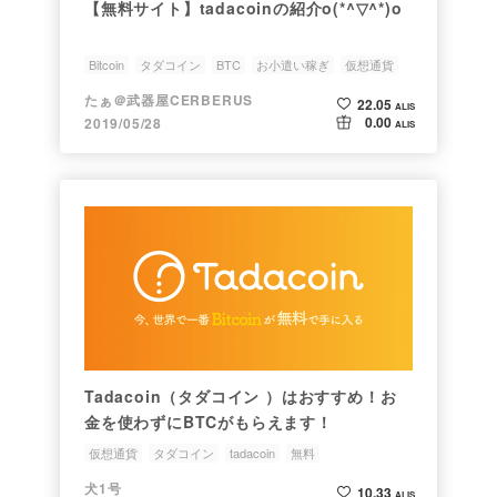
【無料サイト】tadacoinの紹介o(*^▽^*)o
Bitcoin
タダコイン
BTC
お小遣い稼ぎ
仮想通貨
たぁ＠武器屋CERBERUS
22.05
ALIS
0.00
2019/05/28
ALIS
Tadacoin（タダコイン ）はおすすめ！お
金を使わずにBTCがもらえます！
仮想通貨
タダコイン
tadacoin
無料
犬1号
10.33
ALIS