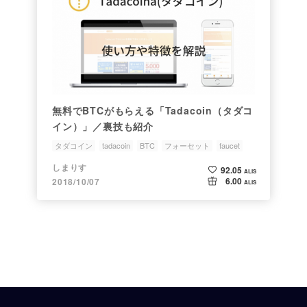
無料でBTCがもらえる「Tadacoin（タダコ
イン）」／裏技も紹介
タダコイン
tadacoin
BTC
フォーセット
faucet
しまりす
92.05
ALIS
6.00
2018/10/07
ALIS