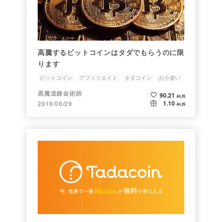
高騰するビットコインはタダでもらうのに限
ります
ビットコイン
アフィリエイト
タダコイン
お小遣い
黒魔道錬金術師
90.21
ALIS
1.10
2019/06/29
ALIS