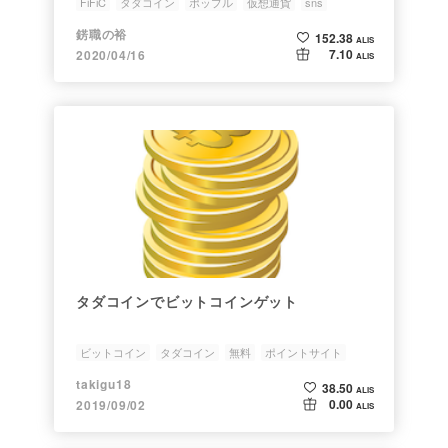
FiFiC
タダコイン
ポップル
仮想通貨
sns
錺職の裕
152.38
ALIS
7.10
2020/04/16
ALIS
タダコインでビットコインゲット
ビットコイン
タダコイン
無料
ポイントサイト
takigu18
38.50
ALIS
0.00
2019/09/02
ALIS