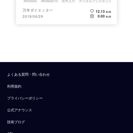
Windows
Windows10
音声入力
デジタルアシスタント
Cortana
万年ダイエッター
12.13
ALIS
0.00
2019/06/29
ALIS
よくある質問・問い合わせ
利用規約
プライバシーポリシー
公式アナウンス
技術ブログ