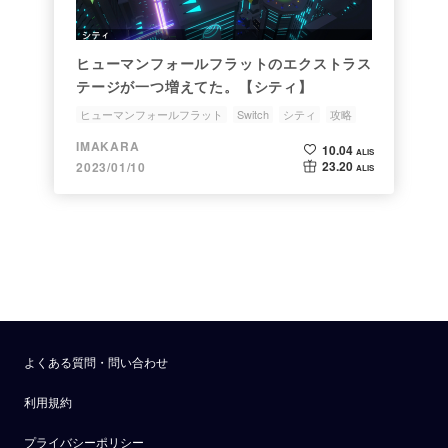
ヒューマンフォールフラットのエクストラス
テージが一つ増えてた。【シティ】
ヒューマンフォールフラット
Switch
シティ
攻略
新ステージ
IMAKARA
10.04
ALIS
23.20
2023/01/10
ALIS
よくある質問・問い合わせ
利用規約
プライバシーポリシー