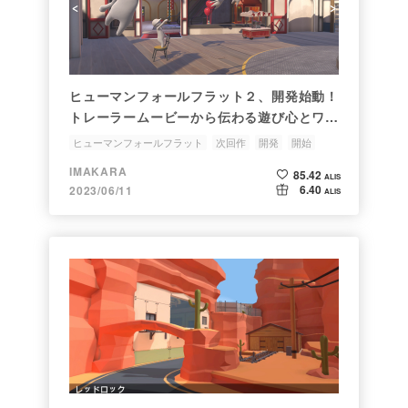
ヒューマンフォールフラット２、開発始動！
トレーラームービーから伝わる遊び心とワク
ワク感。
ヒューマンフォールフラット
次回作
開発
開始
トレーラー
IMAKARA
85.42
ALIS
6.40
2023/06/11
ALIS