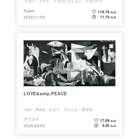
ピカソ
アート
イセコレクション
メタバース
NFTプラットフォーム
Eggor
119.76
ALIS
11.10
2023/11/20
ALIS
LOVE&amp;PEACE
love
Peace
ピカソ
ゲルニカ
新冷戦
アリスト
17.09
ALIS
3.20
2020/08/03
ALIS