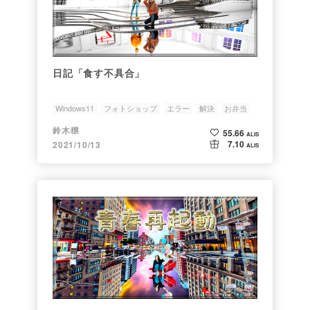
日記「食す不具合」
Windows11
フォトショップ
エラー
解決
お弁当
鈴木穣
55.66
ALIS
7.10
2021/10/13
ALIS