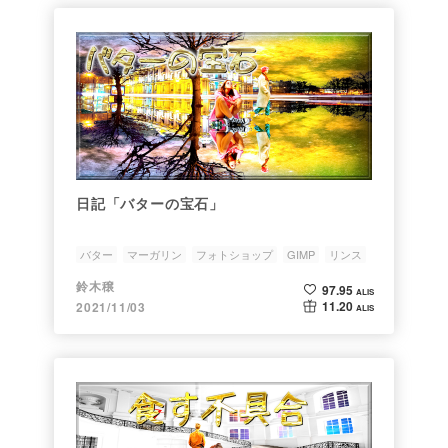
日記「バターの宝石」
バター
マーガリン
フォトショップ
GIMP
リンス
鈴木穣
97.95
ALIS
11.20
2021/11/03
ALIS