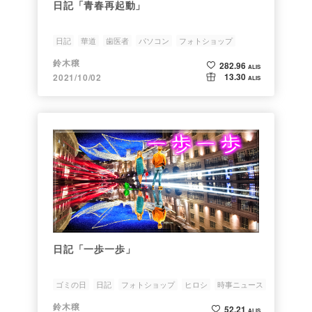
日記「青春再起動」
日記
華道
歯医者
パソコン
フォトショップ
鈴木穣
282.96
ALIS
13.30
2021/10/02
ALIS
日記「一歩一歩」
ゴミの日
日記
フォトショップ
ヒロシ
時事ニュース
鈴木穣
52.21
ALIS