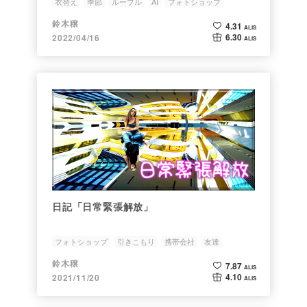
衣替え
季節
ルーブル
AI
フォトショップ
鈴木穣
4.31
ALIS
6.30
2022/04/16
ALIS
日記「日常緊張解放」
フォトショップ
引きこもり
携帯会社
友達
UQモバイル
鈴木穣
7.87
ALIS
4.10
2021/11/20
ALIS