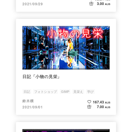
3.00
2021/09/29
ALIS
日記「小物の見栄」
日記
フォトショップ
GIMP
見栄え
学び
鈴木穣
167.43
ALIS
7.00
2021/09/01
ALIS