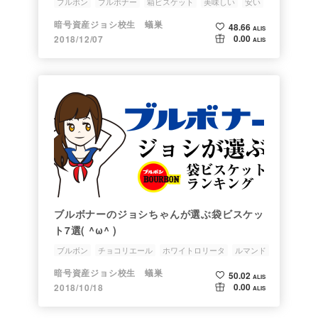
ブルボン
ブルボナー
箱ビスケット
美味しい
安い
暗号資産ジョシ校生 蟻巣
48.66
ALIS
0.00
2018/12/07
ALIS
ブルボナーのジョシちゃんが選ぶ袋ビスケッ
ト7選( ^ω^ )
ブルボン
チョコリエール
ホワイトロリータ
ルマンド
ブルボナー
暗号資産ジョシ校生 蟻巣
50.02
ALIS
0.00
2018/10/18
ALIS