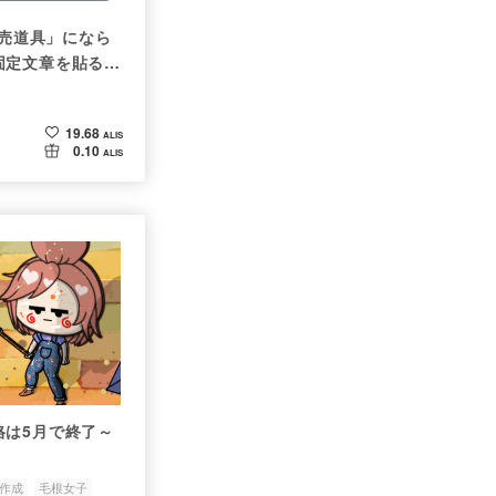
商売道具」になら
固定文章を貼る機
19.68
ALIS
0.10
ALIS
格は5月で終了～
作成
毛根女子