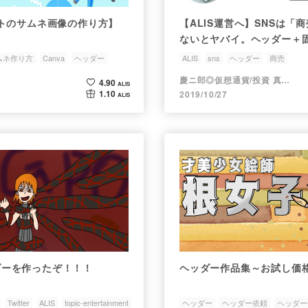
トのサムネ画像の作り方】
【ALIS運営へ】SNSは「
ないとヤバイ。ヘッダー＋
能を。
ムネ作り方
Canva
ヘッダー
ALIS
sns
ヘッダー
商売
慶ニ郎◎仮想通貨/投資 真剣師
4.90
ALIS
1.10
2019/10/27
ALIS
ヘッダーを作ったぞ！！！
ヘッダー作品集～お試し価
Twitter
ALIS
topic-entertainment
ヘッダー
ヘッダー依頼
ヘッダー