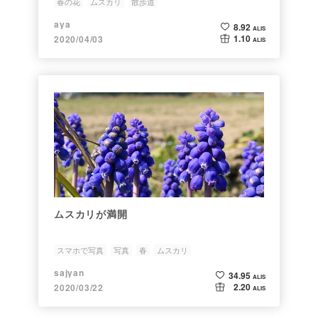
春の花
ムスカリ
散歩道
aya
8.92
ALIS
1.10
2020/04/03
ALIS
ムスカリが満開
スマホで写真
写真
春
ムスカリ
sajyan
34.95
ALIS
2.20
2020/03/22
ALIS