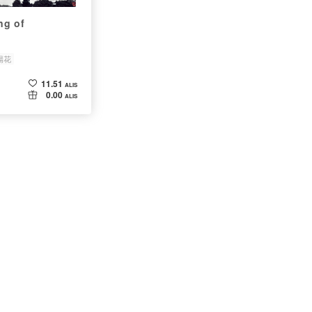
g of
陽花
11.51
ALIS
0.00
ALIS