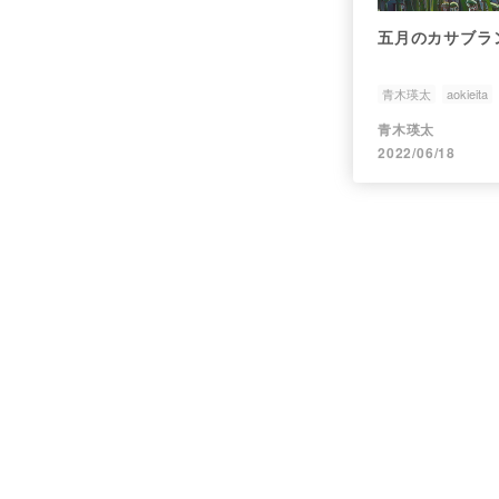
五月のカサブラ
青木瑛太
aokieita
青木瑛太
2022/06/18