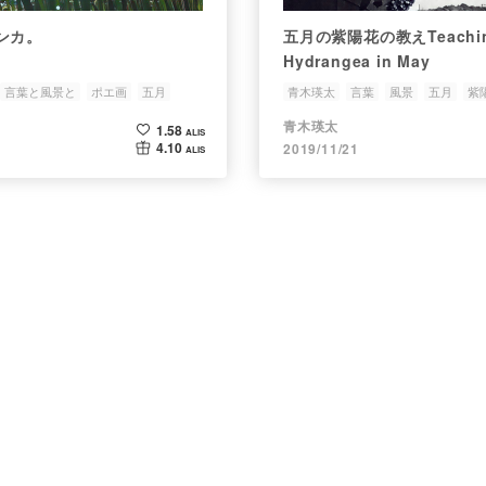
ンカ。
五月の紫陽花の教えTeachin
Hydrangea in May
言葉と風景と
ポエ画
五月
青木瑛太
言葉
風景
五月
紫
青木瑛太
1.58
ALIS
4.10
2019/11/21
ALIS