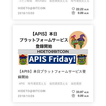
コイン相場
AirDropQ
仮想通貨貰える
暗号通貨貰える
AirDropヒント
HIDETO@BITCOIN
22.22
ALIS
0.00
2018/10/30
ALIS
【APIS】本日プラットフォームサービス登
録開始
APIS
暗号通貨貰える
仮想通貨貰える
仮想通貨
暗号通貨
HIDETO@BITCOIN
33.97
ALIS
0.00
2018/10/26
ALIS