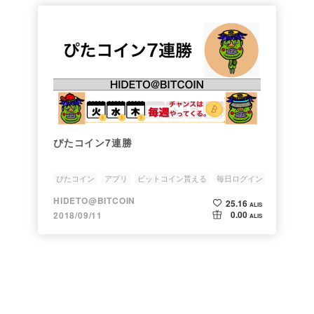
ぴたコイン7連勝
ぴたコイン
アプリ
ビットコイン貰える
毎日ログイン
仮想通貨貰える
HIDETO@BITCOIN
25.16
ALIS
0.00
2018/09/11
ALIS