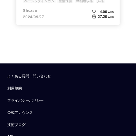
ベーシックインカム
生活保護
幸福追求権
人権
個人の尊重
Shozao
4.00
ALIS
27.20
2024/09/27
ALIS
よくある質問・問い合わせ
利用規約
プライバシーポリシー
公式アナウンス
技術ブログ