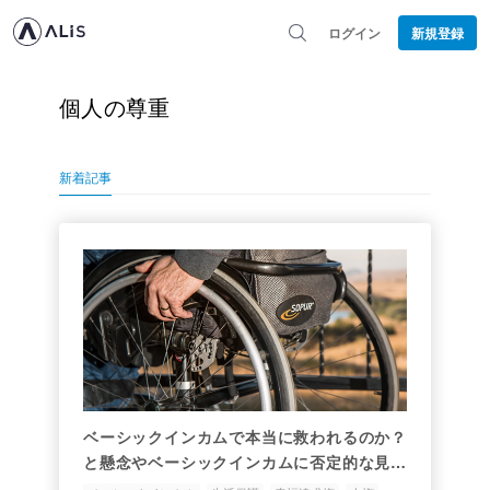
ログイン
新規登録
個人の尊重
新着記事
ベーシックインカムで本当に救われるのか？
と懸念やベーシックインカムに否定的な見解
と意見を述べる方々へ