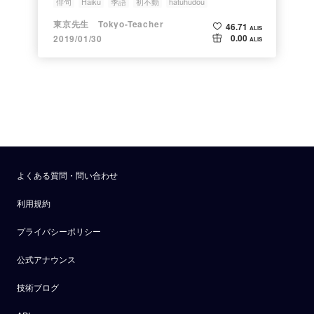
俳句
Haiku
季語
初不動
hatuhudou
東京先生 Tokyo-Teacher
46.71
ALIS
0.00
2019/01/30
ALIS
よくある質問・問い合わせ
利用規約
プライバシーポリシー
公式アナウンス
技術ブログ