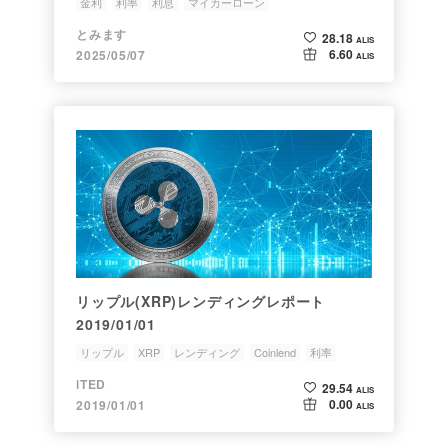
金利
利率
利息
マイカーローン
とみます
28.18
ALIS
6.60
2025/05/07
ALIS
リップル(XRP)レンディングレポート
2019/01/01
リップル
XRP
レンディング
Coinlend
利率
iTED
29.54
ALIS
0.00
2019/01/01
ALIS