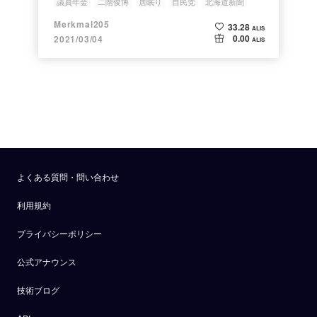
議員年金
二階俊博
居眠り
自民党
北海道新聞
Merkmal205
33.28
ALIS
0.00
2021/03/04
ALIS
よくある質問・問い合わせ
利用規約
プライバシーポリシー
公式アナウンス
技術ブログ