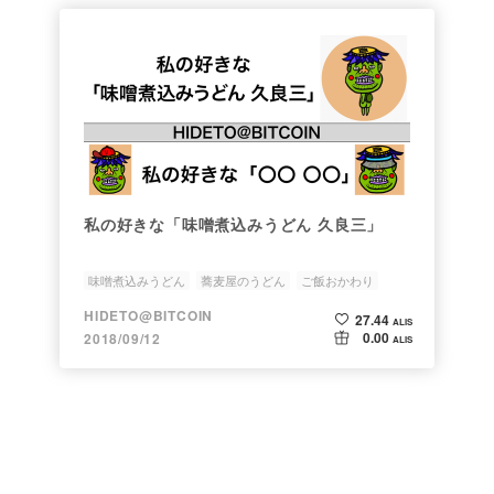
私の好きな「味噌煮込みうどん 久良三」
味噌煮込みうどん
蕎麦屋のうどん
ご飯おかわり
名古屋飯
うどん
HIDETO@BITCOIN
27.44
ALIS
0.00
2018/09/12
ALIS