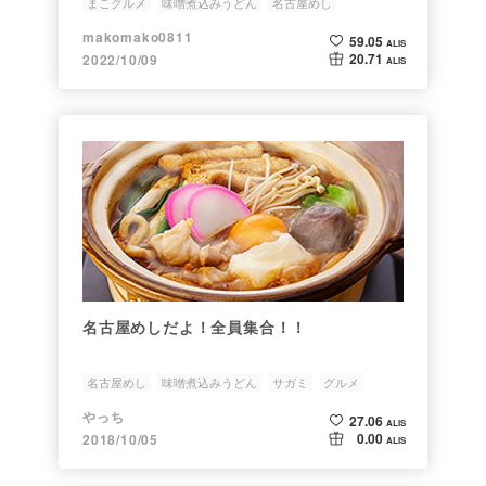
まこグルメ
味噌煮込みうどん
名古屋めし
makomako0811
59.05
ALIS
20.71
2022/10/09
ALIS
名古屋めしだよ！全員集合！！
名古屋めし
味噌煮込みうどん
サガミ
グルメ
やっち
27.06
ALIS
0.00
2018/10/05
ALIS