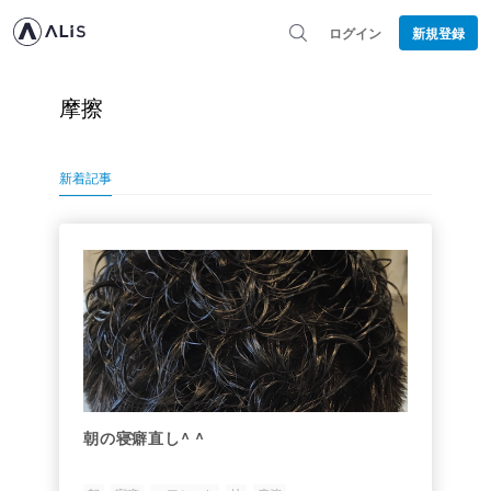
ログイン
新規登録
摩擦
新着記事
朝の寝癖直し^ ^