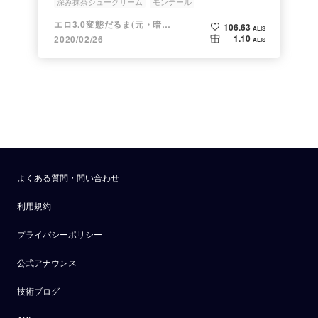
深み抹茶シュークリーム
モンテール
秀逸なシュイ〜ツ いただきま〜ツ
エロ3.0変態だるま(元・暗号だるま)
106.63
ALIS
だるま版・シュイ〜ツ いただきま〜ツ
ダイエット中
1.10
2020/02/26
ALIS
よくある質問・問い合わせ
利用規約
プライバシーポリシー
公式アナウンス
技術ブログ