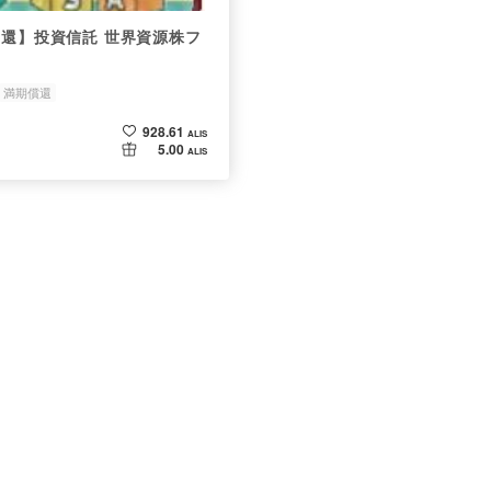
償還】投資信託 世界資源株フ
満期償還
928.61
ALIS
5.00
ALIS