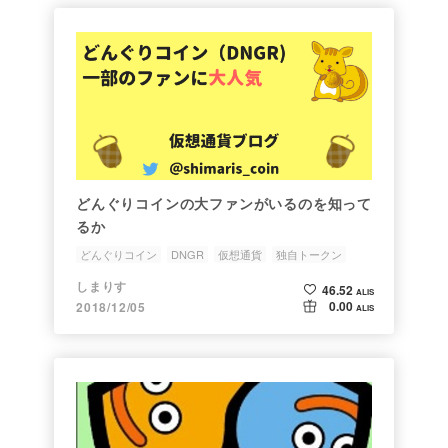
どんぐりコインの大ファンがいるのを知って
るか
どんぐりコイン
DNGR
仮想通貨
独自トークン
大ファン
しまりす
46.52
ALIS
0.00
2018/12/05
ALIS