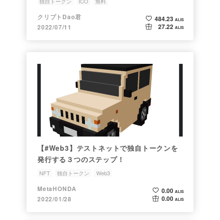
独自トークン
ICO
無料
クリプトDao君
484.23
ALIS
27.22
2022/07/11
ALIS
【#Web3】テストネットで独自トークンを
発行する３つのステップ！
NFT
独自トークン
Web3
MetaHONDA
0.00
ALIS
0.00
2022/01/28
ALIS