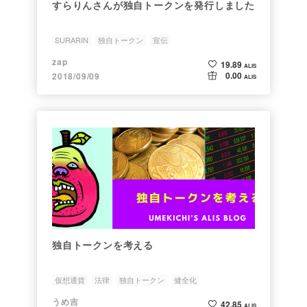
すらりんさんが独自トークンを発行しました
SURARIN
独自トークン
宣伝
zap
19.89
ALIS
0.00
2018/09/09
ALIS
独自トークンを考える
仮想通貨
法律
独自トークン
健全化
うめ吉
42.85
ALIS