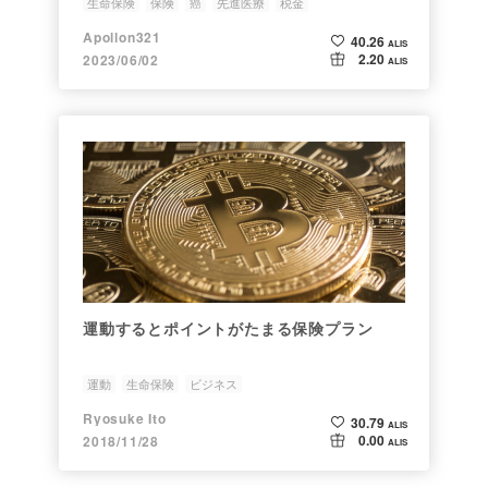
生命保険
保険
癌
先進医療
税金
Apollon321
40.26
ALIS
2.20
2023/06/02
ALIS
運動するとポイントがたまる保険プラン
運動
生命保険
ビジネス
Ryosuke Ito
30.79
ALIS
0.00
2018/11/28
ALIS