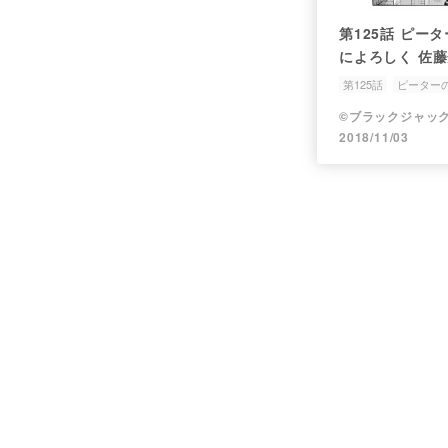
第125話 ピー
によろしく 佐
第125話
ピーター
佐藤秀峰
2018/11/03