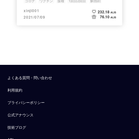
コロナ
ワクチン
接種
1回目2回目
解熱剤
xinji001
232.18
ALIS
76.10
2021/07/09
ALIS
よくある質問・問い合わせ
利用規約
プライバシーポリシー
公式アナウンス
技術ブログ