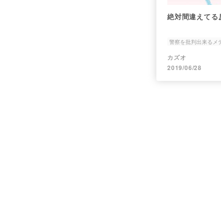
絶対間違えてる
警察を批判出来るメ
右に習えの日本人
カズオ
2019/06/28