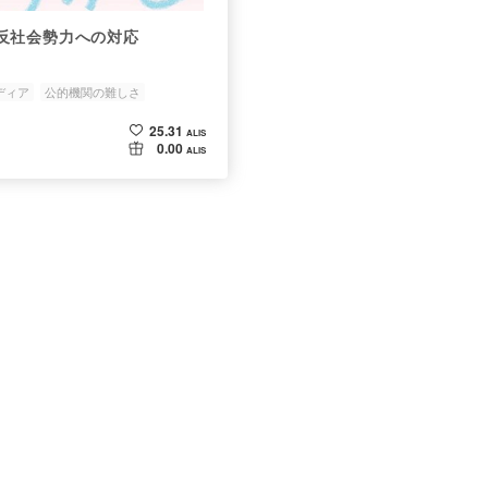
反社会勢力への対応
ディア
公的機関の難しさ
アメトーク見たい
25.31
ALIS
0.00
ALIS