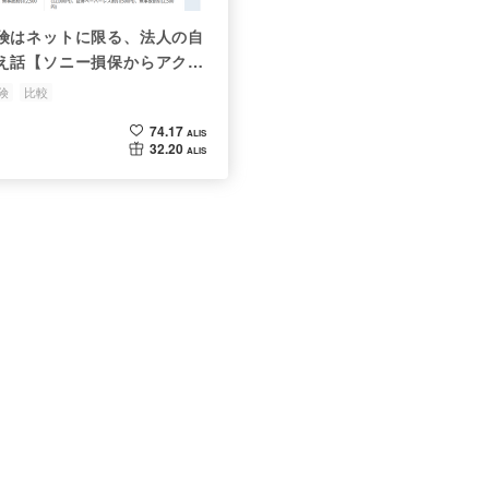
険はネットに限る、法人の自
え話【ソニー損保からアクサ
険
比較
74.17
ALIS
32.20
ALIS