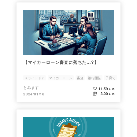
【マイカーローン審査に落ちた…?】
スライドドア
マイカーローン
審査
銀行開拓
子育て
とみます
11.59
ALIS
3.00
2024/01/18
ALIS