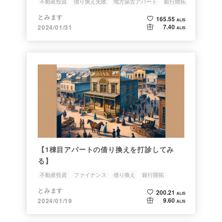
不動産投資
借り換え失敗
地方築古アパート
銀行開拓
とみます
165.55
ALIS
7.40
2024/01/31
ALIS
【1棟目アパートの借り換えを打診してみ
る】
不動産投資
ファイナンス
借り換え
銀行開拓
とみます
200.21
ALIS
9.60
2024/01/19
ALIS