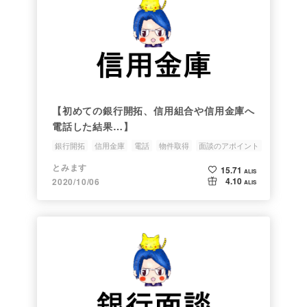
【初めての銀行開拓、信用組合や信用金庫へ
電話した結果…】
銀行開拓
信用金庫
電話
物件取得
面談のアポイント
とみます
15.71
ALIS
4.10
2020/10/06
ALIS