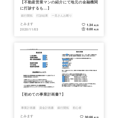
【不動産営業マンの紹介にて地元の金融機関
に打診するも…】
銀行開拓
打診結果
一見さんお断り
とみます
1.34
ALIS
0.00
2020/11/03
ALIS
【初めての事業計画書?】
事業計画書
資金計画書
銀行開拓
初心者
とみます
30.66
ALIS