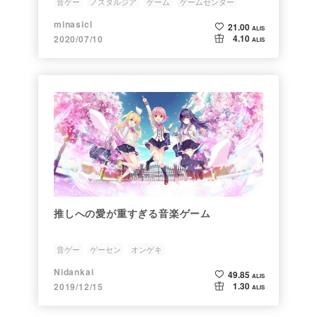
音ゲー
ノスタルジア
ゲーム
ゲームセンター
KONAMI
minasicl
21.00
ALIS
4.10
2020/07/10
ALIS
推しへの愛が重すぎる音楽ゲーム
音ゲー
ゲーセン
オンゲキ
Nidankai
49.85
ALIS
1.30
2019/12/15
ALIS