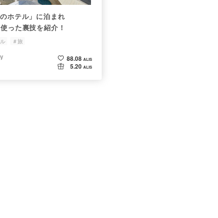
みのホテル」に泊まれ
を使った裏技を紹介！
テル
＃旅
iy
88.08
ALIS
5.20
ALIS