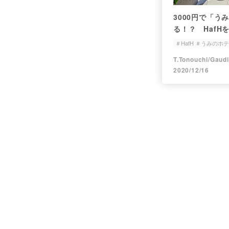
3000円で「う
る！？ HafH
＃HafH ＃うみのホ
T.Tonouchi/Gaud
2020/12/16