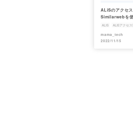
ALiSのアクセ
Similarwe
ALIS
ALiSアクセ
mama_tech
2022/11/15