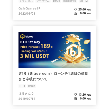
ミランダス
マテリウム
Bitrue
galagames
MTRM
GalaGamesJP
25.66
ALIS
0.00
2022/09/01
ALIS
BTR（Bitrue coin）ローンチ1週目の値動
きと今後について
BTR
Bitrue
はるきんぐ
13.26
ALIS
0.00
2019/07/14
ALIS