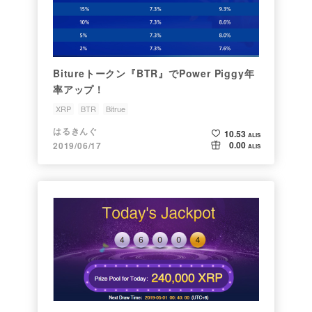
Bitureトークン『BTR』でPower Piggy年
率アップ！
XRP
BTR
Bitrue
はるきんぐ
10.53
ALIS
0.00
2019/06/17
ALIS