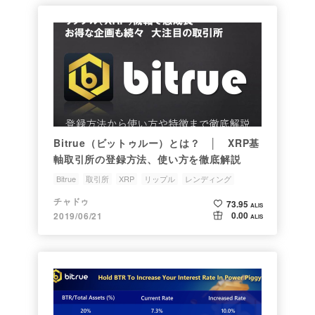
Bitrue（ビットゥルー）とは？ │ XRP基
軸取引所の登録方法、使い方を徹底解説
Bitrue
取引所
XRP
リップル
レンディング
チャドゥ
73.95
ALIS
0.00
2019/06/21
ALIS