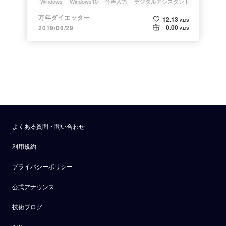
Windows
Windows10
音声入力
デジタルアシスタント
Cortana
万年ダイエッター
12.13
ALIS
0.00
2019/06/29
ALIS
よくある質問・問い合わせ
利用規約
プライバシーポリシー
公式アナウンス
技術ブログ