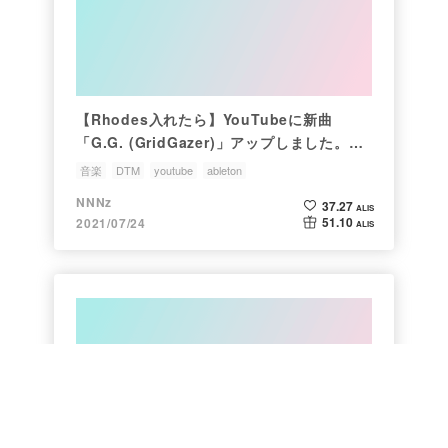
【Rhodes入れたら】YouTubeに新曲
「G.G. (GridGazer)」アップしました。
【すっかりBOCに】
音楽
DTM
youtube
ableton
NNNz
37.27
ALIS
51.10
2021/07/24
ALIS