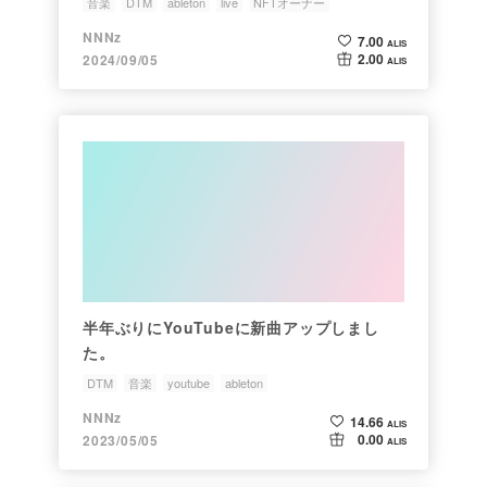
音楽
DTM
ableton
live
NFTオーナー
NNNz
7.00
ALIS
2.00
2024/09/05
ALIS
半年ぶりにYouTubeに新曲アップしまし
た。
DTM
音楽
youtube
ableton
NNNz
14.66
ALIS
0.00
2023/05/05
ALIS