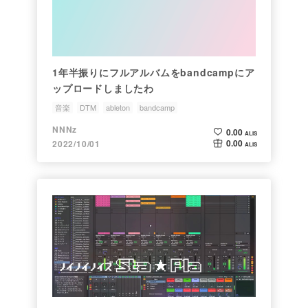
1年半振りにフルアルバムをbandcampにア
ップロードしましたわ
音楽
DTM
ableton
bandcamp
NNNz
0.00
ALIS
0.00
2022/10/01
ALIS