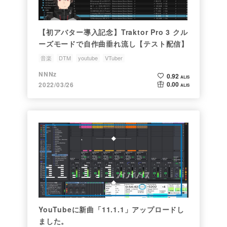
【初アバター導入記念】Traktor Pro 3 クル
ーズモードで自作曲垂れ流し【テスト配信】
音楽
DTM
youtube
VTuber
NNNz
0.92
ALIS
0.00
2022/03/26
ALIS
YouTubeに新曲「11.1.1」アップロードし
ました。