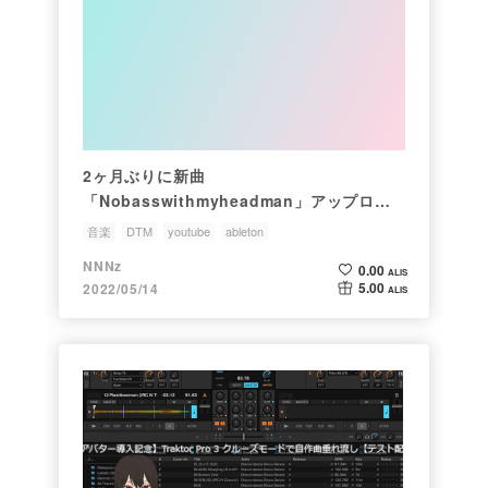
2ヶ月ぶりに新曲
「Nobasswithmyheadman」アップロー
ドしました。
音楽
DTM
youtube
ableton
NNNz
0.00
ALIS
5.00
2022/05/14
ALIS