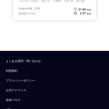
カシオペア紀行
踊り子
上野駅
E257系
撮り鉄
icigomilk_235
21.94
ALIS
2.27
2020/11/12
ALIS
よくある質問・問い合わせ
利用規約
プライバシーポリシー
公式アナウンス
技術ブログ