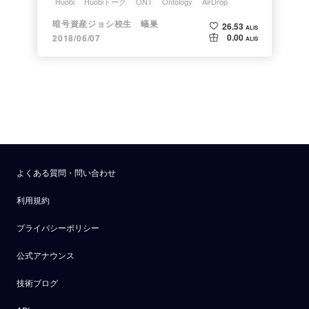
Huobi
Huobiトーク
ONT
Ontology
AirDrop
暗号資産ジョシ校生 蟻巣
26.53
ALIS
0.00
2018/06/07
ALIS
よくある質問・問い合わせ
利用規約
プライバシーポリシー
公式アナウンス
技術ブログ