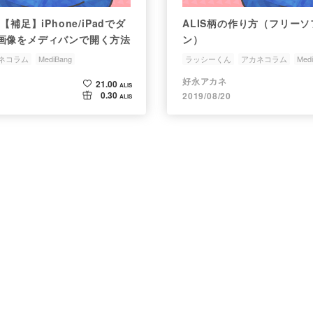
【補足】iPhone/iPadでダ
ALIS柄の作り方（フリー
画像をメディバンで開く方法
ン）
ネコラム
MediBang
ラッシーくん
アカネコラム
Med
好永アカネ
21.00
ALIS
0.30
2019/08/20
ALIS