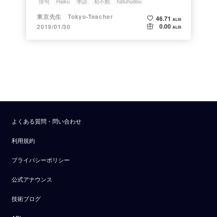
俳句
Haiku
季語
初不動
hatuhudou
東京先生 Tokyo-Teacher
46.71
ALIS
0.00
2019/01/30
ALIS
よくある質問・問い合わせ
利用規約
プライバシーポリシー
公式アナウンス
技術ブログ