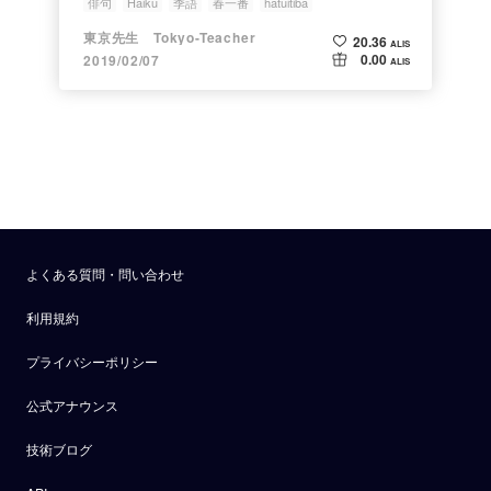
俳句
Haiku
季語
春一番
hatuitiba
東京先生 Tokyo-Teacher
20.36
ALIS
0.00
2019/02/07
ALIS
よくある質問・問い合わせ
利用規約
プライバシーポリシー
公式アナウンス
技術ブログ