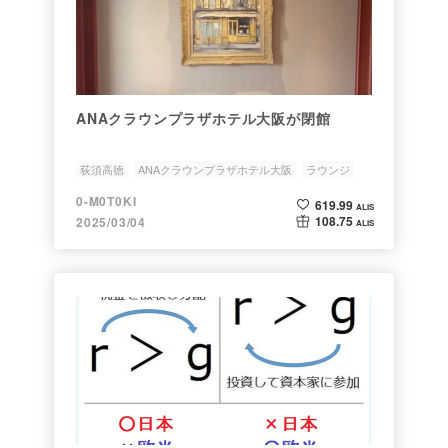
ANAクラウンプラザホテル大阪が閉館
荻須高徳
ANAクラウンプラザホテル大阪
ラウンジ
ホテル閉館
0-M0T0KI
619.99
ALIS
108.75
2025/03/04
ALIS