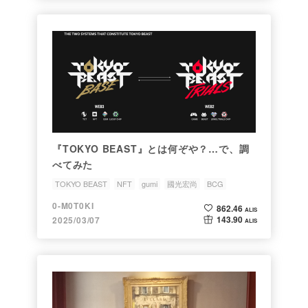
『TOKYO BEAST』とは何ぞや？…で、調
べてみた
TOKYO BEAST
NFT
gumi
國光宏尚
BCG
0-M0T0KI
862.46
ALIS
143.90
2025/03/07
ALIS