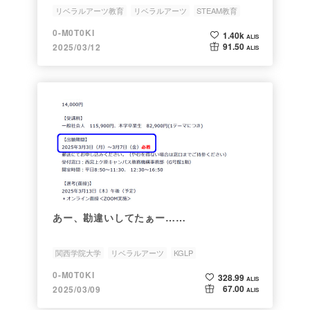
リベラルアーツ教育
リベラルアーツ
STEAM教育
STEM教育
0-M0T0KI
1.40k
ALIS
91.50
2025/03/12
ALIS
あー、勘違いしてたぁー……
関西学院大学
リベラルアーツ
KGLP
0-M0T0KI
328.99
ALIS
67.00
2025/03/09
ALIS