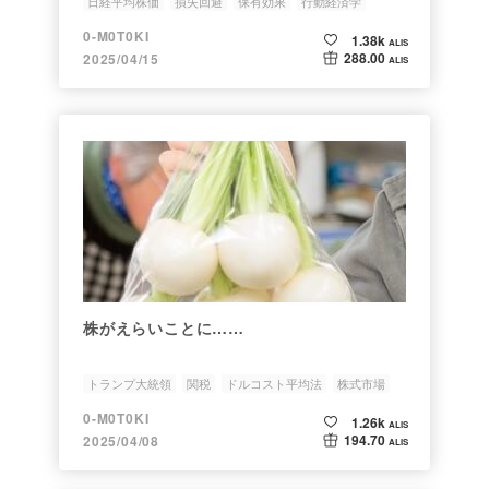
日経平均株価
損失回避
保有効果
行動経済学
0-M0T0KI
1.38k
ALIS
288.00
2025/04/15
ALIS
株がえらいことに……
トランプ大統領
関税
ドルコスト平均法
株式市場
株式投資
0-M0T0KI
1.26k
ALIS
194.70
2025/04/08
ALIS