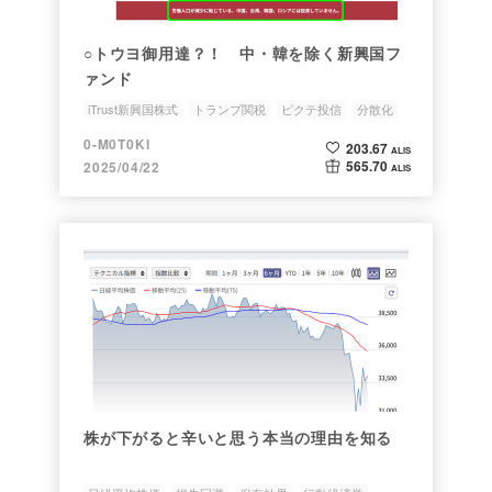
○トウヨ御用達？！ 中・韓を除く新興国フ
ァンド
iTrust新興国株式
トランプ関税
ピクテ投信
分散化
0-M0T0KI
203.67
ALIS
565.70
2025/04/22
ALIS
株が下がると辛いと思う本当の理由を知る