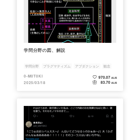
学問分野の図、解説
学問分野
プラグマティズム
アブダクション
観念
概念
0-M0T0KI
970.07
ALIS
83.70
2025/03/18
ALIS