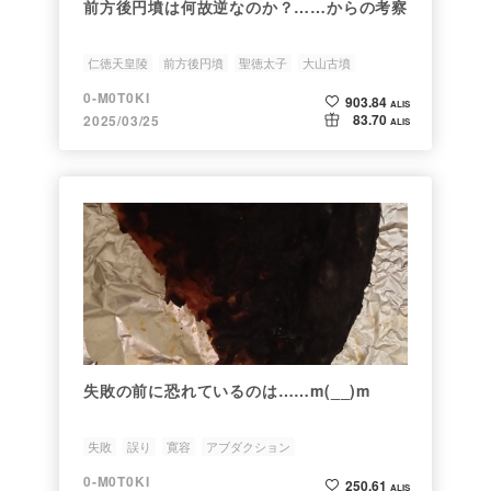
前方後円墳は何故逆なのか？……からの考察
仁徳天皇陵
前方後円墳
聖徳太子
大山古墳
0-M0T0KI
903.84
ALIS
83.70
2025/03/25
ALIS
失敗の前に恐れているのは……m(__)m
失敗
誤り
寛容
アブダクション
0-M0T0KI
250.61
ALIS