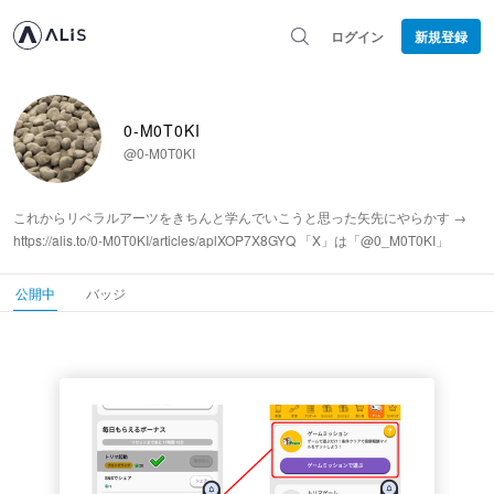
ログイン
新規登録
0-M0T0KI
@0-M0T0KI
これからリベラルアーツをきちんと学んでいこうと思った矢先にやらかす →
https://alis.to/0-M0T0KI/articles/aplXOP7X8GYQ 「X」は「@0_M0T0KI」
公開中
バッジ