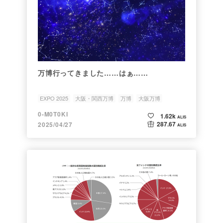
万博行ってきました……はぁ……
EXPO 2025
大阪・関西万博
万博
大阪万博
0-M0T0KI
1.62k
ALIS
287.67
2025/04/27
ALIS