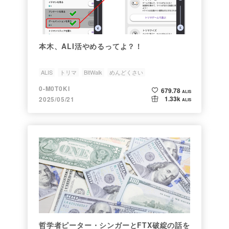
本木、ALI活やめるってよ？！
ALIS
トリマ
BitWalk
めんどくさい
0-M0T0KI
679.78
ALIS
1.33k
2025/05/21
ALIS
哲学者ピーター・シンガーとFTX破綻の話を