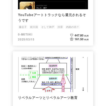
YouTubeアートトラックなら還元されるそ
うです
藤圭子
前川清
そして神戸
渋滞
内助の功？
0-M0T0KI
447.80
ALIS
161.50
2025/03/15
ALIS
リベラルアーツとリベラルアーツ教育