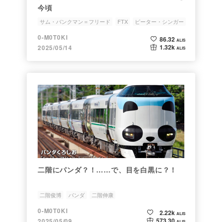
今頃
サム・バンクマン＝フリード
FTX
ピーター・シンガー
効果的利他主義
選好功利主義
0-M0T0KI
86.32
ALIS
1.32k
2025/05/14
ALIS
二階にパンダ？！……で、目を白黒に？！
二階俊博
パンダ
二階伸康
0-M0T0KI
2.22k
ALIS
573.30
2025/05/09
ALIS