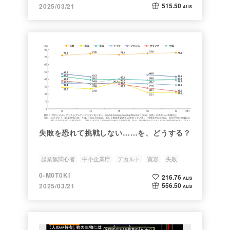
515.50
2025/03/21
ALIS
失敗を恐れて挑戦しない……を、どうする？
起業無関心者
中小企業庁
デカルト
寛容
失敗
0-M0T0KI
216.76
ALIS
556.50
2025/03/21
ALIS