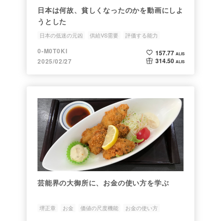
日本は何故、貧しくなったのかを動画にしよ
うとした
日本の低迷の元凶
供給VS需要
評価する能力
プレイヤー至上主義
0-M0T0KI
157.77
ALIS
314.50
2025/02/27
ALIS
芸能界の大御所に、お金の使い方を学ぶ
堺正章
お金
価値の尺度機能
お金の使い方
価値の標準化